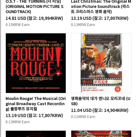
O.S.T - THE TURNING (더 터닝)
Last Christmas: The Original M
(ORIGINAL MOTION PICTURE S
otion Picture Soundtrack (라스
OUNDTRACK)
트 크리스마스 영화 음악)
14.81 USD
(
참고:
19,994KRW)
13.19 USD
(
참고:
17,807KRW)
0.15KRW Earn
0.13KRW Earn
Moulin Rouge! The Musical (Ori
영화음악의 대가 엔니오 모리꼬네 (U
ginal Broadway Cast Recordin
SB)
g) 물랑루즈 뮤지컬
11.04 USD
(
참고:
14,904KRW)
13.19 USD
(
참고:
17,807KRW)
0.11KRW Earn
0.13KRW Earn