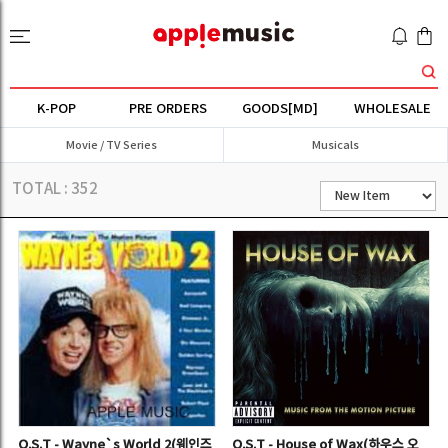
K-POP
PRE ORDERS
GOODS[MD]
WHOLESALE
Movie / TV Series
Musicals
TOTAL :
352
O.S.T - Wayne`s World 2(웨인즈
O.S.T - House of Wax(하우스 오