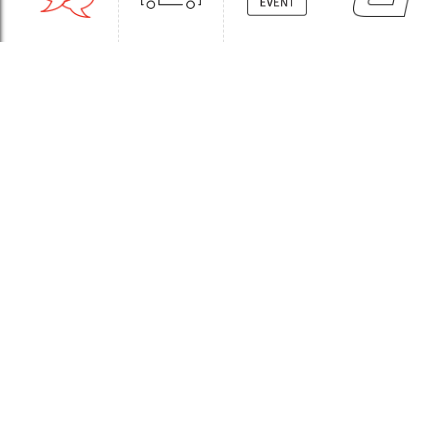
1:1CONSULT
ORDER
EVENT
WHOLESALE
STORE
Sinchon Branch
Yongsan Branch