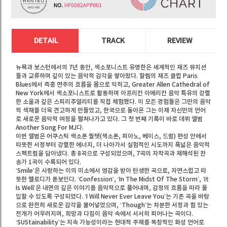
DETAIL
TRACK
REVIEW
뉴욕과 보스턴에서의 7년 동안, 색소포니스트 유명한은 세계적인 재즈 뮤지션
들과 교류하며 깊이 있는 음악적 감각을 쌓아왔다. 할렘의 재즈 클럽 Paris
Blues에서 즉흥 연주의 흐름을 몸으로 익히고, Greater Allen Cathedral of
New York에서 색소포니스트로 활동하며 아프리칸 아메리칸 음악 특유의 강렬
한 소울과 깊은 스피리추얼리티를 직접 체험했다. 이 모든 경험들은 그만의 음악
적 색채를 더욱 견고하게 만들었고, 한국으로 돌아온 그는 이제 자신만의 언어
로 새로운 음악적 여정을 펼쳐나가고 있다. 그 첫 번째 기록이 바로 데뷔 앨범
Another Song For MJ다.
이번 앨범은 어쿠스틱 색소폰 퀄텟(색소폰, 피아노, 베이스, 드럼) 편성 안에서
따뜻한 서정부터 강렬한 에너지, 더 나아가서 실험적인 시도까지 폭넓은 음악적
스펙트럼을 담아냈다. 총 8곡으로 구성되었으며, 7곡의 자작곡과 재해석된 찬
송가 1곡이 수록되어 있다.
‘Smile’은 사랑하는 이의 미소에서 영감을 받아 탄생한 곡으로, 자연스럽고 따
뜻한 멜로디가 돋보인다. ‘Confession’, ‘In The Midst Of The Storm’, ‘It
Is Well’은 내면의 깊은 이야기를 음악적으로 풀어내며, 감정의 흐름을 따라 몰
입할 수 있도록 구성되었다. ‘I Will Never Ever Leave You’는 기존 곡을 바탕
으로 완전히 새로운 감각을 불어넣었으며, ‘Though’는 차분한 서정과 힘 있는
전개가 어우러지며, 희망과 다짐이 음악 속에서 서서히 피어나는 곡이다.
‘SUStainability’는 지속 가능성이라는 현대적 주제를 독창적인 화성 언어로