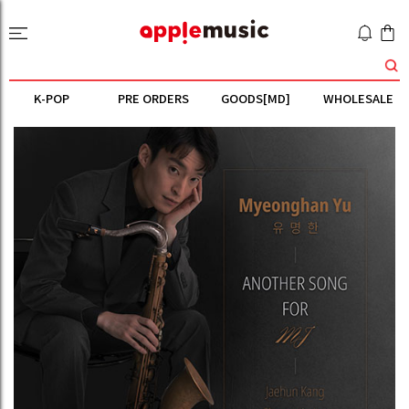
K-POP
PRE ORDERS
GOODS[MD]
WHOLESALE