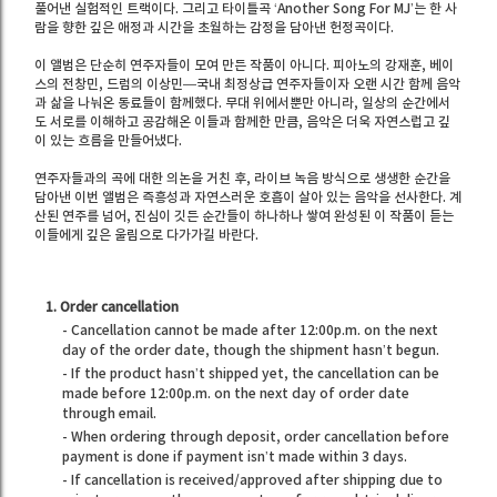
풀어낸 실험적인 트랙이다. 그리고 타이틀곡 ‘Another Song For MJ’는 한 사
람을 향한 깊은 애정과 시간을 초월하는 감정을 담아낸 헌정곡이다.
이 앨범은 단순히 연주자들이 모여 만든 작품이 아니다. 피아노의 강재훈, 베이
스의 전창민, 드럼의 이상민―국내 최정상급 연주자들이자 오랜 시간 함께 음악
과 삶을 나눠온 동료들이 함께했다. 무대 위에서뿐만 아니라, 일상의 순간에서
도 서로를 이해하고 공감해온 이들과 함께한 만큼, 음악은 더욱 자연스럽고 깊
이 있는 흐름을 만들어냈다.
연주자들과의 곡에 대한 의논을 거친 후, 라이브 녹음 방식으로 생생한 순간을
담아낸 이번 앨범은 즉흥성과 자연스러운 호흡이 살아 있는 음악을 선사한다. 계
산된 연주를 넘어, 진심이 깃든 순간들이 하나하나 쌓여 완성된 이 작품이 듣는
이들에게 깊은 울림으로 다가가길 바란다.
1. Order cancellation
- Cancellation cannot be made after 12:00p.m. on the next
day of the order date, though the shipment hasn’t begun.
- If the product hasn’t shipped yet, the cancellation can be
made before 12:00p.m. on the next day of order date
through email.
- When ordering through deposit, order cancellation before
payment is done if payment isn’t made within 3 days.
- If cancellation is received/approved after shipping due to