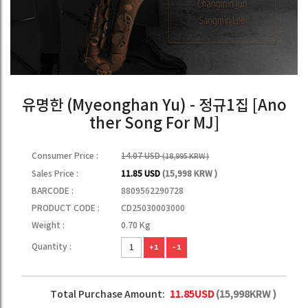
유명한 (Myeonghan Yu) - 정규1집 [Ano
ther Song For MJ]
Consumer Price :
14.07 USD
(18,995 KRW )
Sales Price :
11.85 USD
(15,998 KRW )
BARCODE :
8809562290728
PRODUCT CODE :
CD25030003000
Weight :
0.70 Kg
Quantity :
+1
-1
Total Purchase Amount:
11.85
USD
(
15,998
KRW )