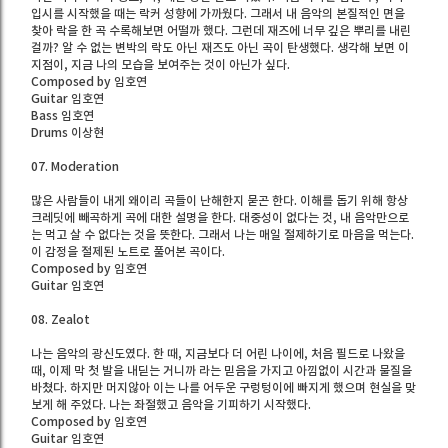
입시를 시작했을 때는 락커 성향에 가까웠다. 그래서 내 음악의 본질적인 면을
찾아 락을 한 곡 수록해보면 어떨까 했다. 그런데 재즈에 너무 깊은 뿌리를 내린
걸까? 알 수 없는 변박의 락도 아닌 재즈도 아닌 곡이 탄생했다. 생각해 보면 이
지점이, 지금 나의 모습을 보여주는 것이 아닌가 싶다.
Composed by 임호연
Guitar 임호연
Bass 임호연
Drums 이상현
07. Moderation
많은 사람들이 내게 왜이리 곡들이 난해한지 묻곤 한다. 이해를 돕기 위해 항상
크레딧에 빼곡하게 곡에 대한 설명을 한다. 대중성이 없다는 것, 내 음악만으로
는 먹고 살 수 없다는 것을 뜻한다. 그래서 나는 매일 절제하기로 마음을 먹는다.
이 감정을 절제된 노트로 풀어본 곡이다.
Composed by 임호연
Guitar 임호연
08. Zealot
나는 음악의 광신도였다. 한 때, 지금보다 더 어린 나이에, 처음 필드로 나왔을
때, 이제 막 첫 발을 내딛는 거니까 라는 믿음을 가지고 아낌없이 시간과 물질을
바쳤다. 하지만 머지않아 이는 나를 어두운 구렁텅이에 빠지게 했으며 현실을 맞
보게 해 주었다. 나는 좌절했고 음악을 기피하기 시작했다.
Composed by 임호연
Guitar 임호연