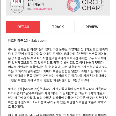
DETAIL
TRACK
REVIEW
임호연 정규 2집 <Salvation>
부서질 듯 찬란한 아름다움이 있다. 그건 눈부신 태양처럼 빛나기도 했고 칠흑처
럼 검고 깊어 바닥을 가늠할 수 없기도 했다. 생의 가장 험난했던 부분을 떼어놓
은 것처럼 폭풍우 쳤고 파도처럼 밀려들었다가 빠져나간 후에는 모두 사라져버
린 것처럼 고요했다. 그 앞에선 압도 당할 수 밖에 없었고 이내 눈물이 맺혔다.
어디서 기인하는 슬픔인지는 알 수 없었다. 그런 이유로 누군가는 달아났고 누군
가는 그 자리에 얼어붙었다. 저마다 부르는 방법도 달랐다. 어떤 이는 가장 악독
했던 사람의 이름을 붙였고 어떤 이는 세상의 모든 형용사를 가져온다 하더라도
표현할 수 없을 거라고 했다. 찬란한 아름다움이란 그런 것이었다.
임호연 2집 [Salvation]은 음악이 가진 아름다움에 사로잡힌 사람의 기록이다.
다가가면 다가갈수록 타올라 재가 되어버리는 태양처럼 그는 지나치게 매료되
었기 때문에 괴로웠다. 삶의 수많은 괴리들이 만들어낸 간극은 어긋난 것처럼 보
이는 음과 음으로, 그 사이를 메우기 위해 했던 부단한 노력들은 호흡과 여백으
로 표현했다.
첫 번째 트랙 ‘Protocol’은 비정형과 정형, 그 사이에 있다. 반복되지만 반복되