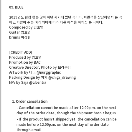
09. BLUE
2019년도 한창 활동 많이 하던 시기에 썼던 곡이다. 파란색을 상상하면서 쓴 곡
이고 파랑이 주는 여러 의미에 따라 다른 해석을 하게끔 쓴 곡이다.
Composed by 임호연
Guitar 임호연
Drums 이상현
[CREDIT ADD]
Produced by 임호연
Promotion by BAC
Creative Director, Photo by 브라운킴
Artwork by 너그 @nurggraphic
Packing Design by 치기 @chigi_drawing
M/V by Saja @Libentia
1. Order cancellation
- Cancellation cannot be made after 12:00p.m. on the next
day of the order date, though the shipment hasn’t begun.
- If the product hasn’t shipped yet, the cancellation can be
made before 12:00p.m. on the next day of order date
through email.