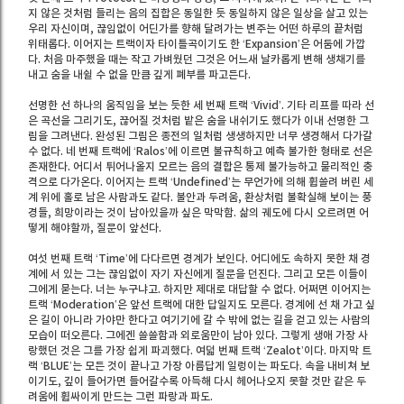
지 않은 것처럼 들리는 음의 집합은 동일한 듯 동일하지 않은 일상을 살고 있는
우리 자신이며, 끊임없이 어딘가를 향해 달려가는 변주는 어떤 하루의 끝처럼
위태롭다. 이어지는 트랙이자 타이틀곡이기도 한 ‘Expansion’은 어둠에 가깝
다. 처음 마주했을 때는 작고 가벼웠던 그것은 어느새 날카롭게 변해 생채기를
내고 숨을 내쉴 수 없을 만큼 깊게 폐부를 파고든다.
선명한 선 하나의 움직임을 보는 듯한 세 번째 트랙 ‘Vivid’. 기타 리프를 따라 선
은 곡선을 그리기도, 끊어질 것처럼 밭은 숨을 내쉬기도 했다가 이내 선명한 그
림을 그려낸다. 완성된 그림은 종전의 일처럼 생생하지만 너무 생경해서 다가갈
수 없다. 네 번째 트랙에 ‘Ralos’에 이르면 불규칙하고 예측 불가한 형태로 선은
존재한다. 어디서 튀어나올지 모르는 음의 결합은 통제 불가능하고 물리적인 충
격으로 다가온다. 이어지는 트랙 ‘Undefined’는 무언가에 의해 휩쓸려 버린 세
계 위에 홀로 남은 사람과도 같다. 불안과 두려움, 환상처럼 불확실해 보이는 풍
경들, 희망이라는 것이 남아있을까 싶은 막막함. 삶의 궤도에 다시 오르려면 어
떻게 해야할까, 질문이 앞선다.
여섯 번째 트랙 ‘Time’에 다다르면 경계가 보인다. 어디에도 속하지 못한 채 경
계에 서 있는 그는 끊임없이 자기 자신에게 질문을 던진다. 그리고 모든 이들이
그에게 묻는다. 너는 누구냐고. 하지만 제대로 대답할 수 없다. 어쩌면 이어지는
트랙 ‘Moderation’은 앞선 트랙에 대한 답일지도 모른다. 경계에 선 채 가고 싶
은 길이 아니라 가야만 한다고 여기기에 갈 수 밖에 없는 길을 걷고 있는 사람의
모습이 떠오른다. 그에겐 쓸쓸함과 외로움만이 남아 있다. 그렇게 생애 가장 사
랑했던 것은 그를 가장 쉽게 파괴했다. 여덟 번째 트랙 ‘Zealot’이다. 마지막 트
랙 ‘BLUE’는 모든 것이 끝나고 가장 아름답게 일렁이는 파도다. 속을 내비쳐 보
이기도, 깊이 들어가면 들어갈수록 아득해 다시 헤어나오지 못할 것만 같은 두
려움에 휩싸이게 만드는 그런 파랑과 파도.