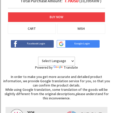
Total Purchase Amount:
7.70
USD
(
10,395
KRW )
BUY NOW
CART
WISH
Facebook Login
Google Login
Powered by
Translate
In order to make you get more accurate and detailed product
information, we provide Google translation service for you, so that you
can confirm the product details.
While using Google translation, some translation of the goods will be
slightly different from the original descriptions,please understand for
this inconvenience.