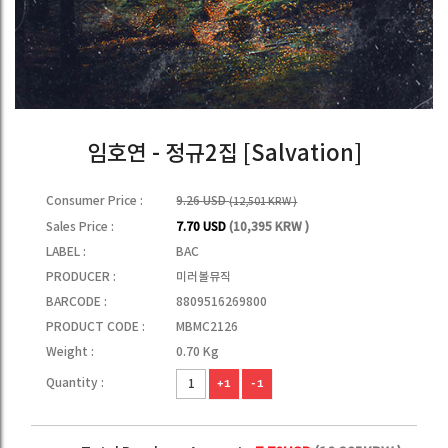
임호연 - 정규2집 [Salvation]
Consumer Price :
9.26 USD
(12,501 KRW )
Sales Price :
7.70 USD
(10,395 KRW )
LABEL :
BAC
PRODUCER :
미러볼뮤직
BARCODE :
8809516269800
PRODUCT CODE :
MBMC2126
Weight :
0.70 Kg
Quantity :
+1
-1