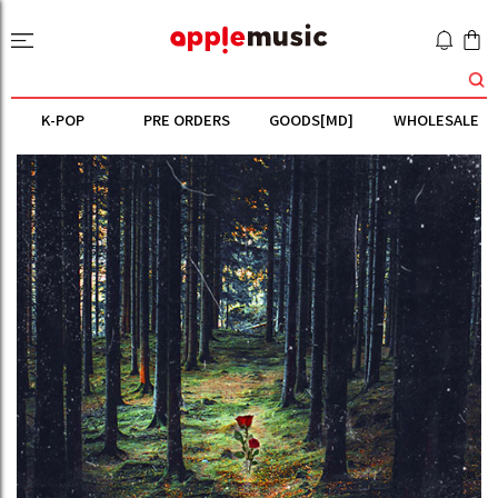
K-POP
PRE ORDERS
GOODS[MD]
WHOLESALE