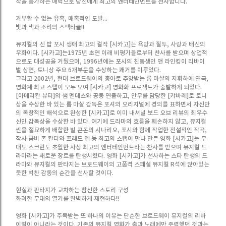
작을 능가하는 매력으로 당신에게 최고의 엔터테인먼트를 선사합니다.
거부할 수 없는 유혹, 매혹적인 도발...
빛과 색과 소리의 스펙타클!!
뮤지컬의 신 밥 포시 생애 최고의 걸작 [시카고]는 욕망과 질투, 사랑과 배신의
우화이다. [시카고]는1975년 초연 이래 비평가들로부터 찬사를 받으며 상업적
으로도 대성공을 거뒀으며, 1996년에는 포시의 친동생인 앤 라인킹이 리바이
벌 상연, 토니상 주요 6개부문을 수상하는 쾌거를 이루었다.
그리고 2002년, 현대 브로드웨이의 총아로 추앙받는 롭 마샬의 지휘하에 연극,
영화계 최고 스탭이 모두 모여 [시카고] 영화화 프로젝트가 출발하게 되었다.
[아메리칸 뷰티]의 샘 멘데스와 공동 연출하고, 안무를 담당한 [캬바레]로 토니
상을 수상한 바 있는 롭 마샬 감독은 포셔의 오리지널에 경의를 표하면서 자신만
의 독창적인 해석으로 완성한 [시카고]로 이미 내셔널 보드 오브 리뷰의 최우수
신인 감독상을 수상한 바 있다. 여기에 드라마의 흐름을 훼손하지 않고, 뮤지컬
씬을 절묘하게 배합한 빌 콘돈의 시나리오, 포시와 함께 작업한 전설적인 작곡,
작사 콤비 존 칸더와 프레드 엡 등 최고의 스탭이 만나 만든 영화 [시카고]는 무
대도 스크린도 초월한 사상 최고의 엔터테인먼트라는 찬사를 받으며 뮤지컬 드
라마라는 새로운 장르를 탄생시켰다. 영화 [시카고]가 선사하는 스타 탄생의 드
라마와 뮤지컬의 판타지는 브로드웨이의 고품격 스페셜 뮤지컬 R석에 앉아있는
듯한 벅찬 감동의 순간을 선사할 것이다.
현실과 판타지가 교차하는 참신한 스토리 구성
화려한 무대의 열기를 완벽하게 재현하다!!
영화 [시카고]가 주목받는 또 하나의 이유는 단순한 브로드웨이 뮤지컬의 리바
이벌이 아니라는 것이다. 기존의 뮤지컬 영화가 춤과 노래에만 주력했던 것과는