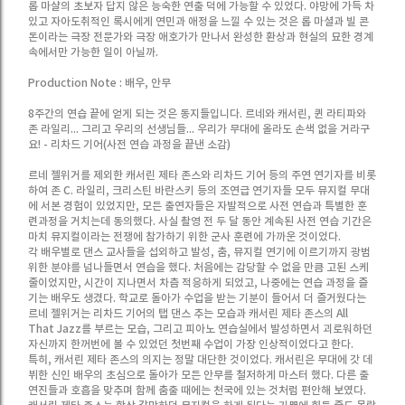
롭 마샬의 초보자 답지 않은 능숙한 연출 덕에 가능할 수 있었다. 야망에 가득 차
있고 자아도취적인 록시에게 연민과 애정을 느낄 수 있는 것은 롭 마셜과 빌 콘
돈이라는 극장 전문가와 극장 애호가가 만나서 완성한 환상과 현실의 묘한 경계
속에서만 가능한 일이 아닐까.
Production Note : 배우, 안무
8주간의 연습 끝에 얻게 되는 것은 동지들입니다. 르네와 캐서린, 퀸 라티파와
존 라일리... 그리고 우리의 선생님들... 우리가 무대에 올라도 손색 없을 거라구
요! - 리차드 기어(사전 연습 과정을 끝낸 소감)
르네 젤위거를 제외한 캐서린 제타 존스와 리차드 기어 등의 주연 연기자를 비롯
하여 존 C. 라일리, 크리스틴 바란스키 등의 조연급 연기자들 모두 뮤지컬 무대
에 서본 경험이 있었지만, 모든 출연자들은 자발적으로 사전 연습과 특별한 훈
련과정을 거치는데 동의했다. 사실 촬영 전 두 달 동안 계속된 사전 연습 기간은
마치 뮤지컬이라는 전쟁에 참가하기 위한 군사 훈련에 가까운 것이었다.
각 배우별로 댄스 교사들을 섭외하고 발성, 춤, 뮤지컬 연기에 이르기까지 광범
위한 분야를 넘나들면서 연습을 했다. 처음에는 감당할 수 없을 만큼 고된 스케
줄이었지만, 시간이 지나면서 차츰 적응하게 되었고, 나중에는 연습 과정을 즐
기는 배우도 생겼다. 학교로 돌아가 수업을 받는 기분이 들어서 더 즐거웠다는
르네 젤위거는 리차드 기어의 탭 댄스 추는 모습과 캐서린 제타 존스의 All
That Jazz를 부르는 모습, 그리고 피아노 연습실에서 발성하면서 괴로워하던
자신까지 한꺼번에 볼 수 있었던 첫번째 수업이 가장 인상적이었다고 한다.
특히, 캐서린 제타 존스의 의지는 정말 대단한 것이었다. 캐서린은 무대에 갓 데
뷔한 신인 배우의 초심으로 돌아가 모든 안무를 철저하게 마스터 했다. 다른 출
연진들과 호흡을 맞추며 함께 춤출 때에는 천국에 있는 것처럼 편안해 보였다.