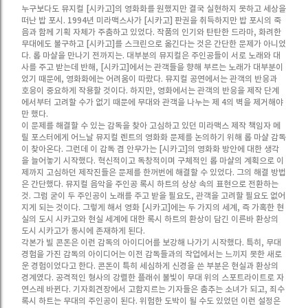
누구보다도 뮤지컬 [시카고]의 영화화를 원했지만 결국 실현하지 못하고 세상을
떠난 밥 포시. 1994년 미라맥스사가 [시카고] 판권을 취득하지만 밥 포시의 죽
음과 함께 기획 자체가 주춤하고 있었다. 작품의 인기와 탄탄한 드라마, 화려한
무대에도 불구하고 [시카고]를 스크린으로 옮긴다는 것은 간단한 문제가 아니었
다. 롭 마샬을 만나기 전까지는. 대부분의 뮤지컬은 주인공들이 서로 노래와 대
사를 주고 받는데 반해, [시카고]에서는 관객들을 향해 부르는 노래가 대부분이
었기 때문에, 영화화에는 어려움이 따랐다. 뮤지컬 공연에서는 관객의 반응과
호응이 중요하게 작용할 것이다. 하지만, 영화에서는 관객의 반응을 제작 단계
에서부터 고려할 수가 없기 때문에 무대와 관객을 나누는 제 4의 벽을 제거해야
만 했다.
이 문제를 해결할 수 있는 감독을 찾아 고심하고 있던 미라맥스 제작 책임자 메
릴 포스터에게 어느날 뮤지컬 렌트의 영화화 문제를 논의하기 위해 롭 마샬 감독
이 찾아온다. 그런데 이 감독 겸 안무가는 [시카고]의 영화화 방안에 대한 생각
을 늘어놓기 시작했다. 혁신적이고 독창적이며 구체적인 롭 마샬의 계획으로 이
제까지 고심하던 제작진들은 문제를 한꺼번에 해결할 수 있었다. 그의 해결 방법
은 간단했다. 뮤지컬 음악을 주인공 록시 하트의 상상 속의 표현으로 전환하는
것. 그럼 굳이 두 주인공이 노래를 주고 받을 필요도, 관객을 고려할 필요도 없어
지게 되는 것이다. 그렇게 해서 영화 [시카고]에는 두 가지의 세계, 즉 가혹한 현
실의 도시 시카고와 현실 세계에 대한 록시 하트의 환상이 담긴 이른바 환상의
도시 시카고가 동시에 존재하게 된다.
각본가 빌 콘돈은 이런 감독의 아이디어를 보강해 나가기 시작했다. 특히, 무대
경험을 가진 감독의 아이디어는 이전 감독들과의 작업에서는 느끼지 못한 새로
운 경험이었다고 한다. 콘돈이 특히 세심하게 신경을 쓴 부분은 현실과 환상의
경계였다. 공격적인 형사의 강렬한 플래쉬 불빛이 무대 위의 스포트라이트로 자
연스레 바뀐다. 기자회견장에서 고함지르는 기자들은 춤추는 소녀가 되고, 죄수
록시 하트는 무대의 주인공이 된다. 위험한 도박이 될 수도 있었던 이런 설정은