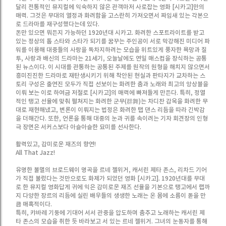
달리 전통적인 뮤지컬에 익숙하지 않은 관객마저 사로잡는 영화 [시카고]만의
매력. 그것은 무대의 열정과 화려함을 고스란히 가져오면서 짜임새 있는 각본으
로 드라마를 재구성했다는데 있다.
돈만 있으면 뭐든지 가능하던 1920년대 시카고. 화려한 스포트라이트를 받고
있는 정상의 톱 스타와 스타가 되기를 꿈꾸는 주인공이 서로 막강해진 미디어 파
워를 이용해 대중들의 사랑을 독차지하려는 모습을 위트있게 풍자한 욕망과 질
투, 사랑과 배신의 드라마는 21세기, 오늘날에도 연일 매스컴을 장식하는 공통
된 뉴스이다. 이 시대를 관통하는 공통된 주제를 원작의 원형을 해치지 않으면서
흥미진진한 드라마로 재탄생시키기 위해 착안된 현실과 판타지가 교차하는 스
토리 구성은 출연진 모두가 직접 선보이는 화려한 춤과 노래와 최고의 앙상블을
이뤄 보는 이로 하여금 저절로 [시카고]의 매력에 빠져들게 만든다. 특히, 정열
적인 탱고 선율에 맞춰 펼쳐지는 화려한 군무(群舞)는 차디찬 감옥을 화려한 무
대로 재현해냈고, 변론이 이뤄지는 법정은 화려한 탭 댄스 리듬을 따라 긴박감
을 더해간다. 또한, 언론을 통해 대중의 눈과 귀를 속이려는 기자 회견장의 인형
극 장면은 서커스보다 아슬아슬한 묘미를 선사한다.
활력있고, 감미로운 재즈의 향연!
All That Jazz!
유명한 불멸의 브로드웨이 명곡을 르네 젤위거, 캐서린 제타 존스, 리차드 기어
가 직접 불렀다는 것만으로도 화제가 되었던 영화 [시카고]. 1920년대를 무대
로 한 뮤지컬 영화답게 귀에 익은 감미로운 재즈 선율을 기본으로 탱고에서 랩까
지 다양한 장르의 리듬에 실린 배우들의 생생한 노래는 온 몸에 소름이 돋을 만
큼 매혹적이다.
특히, 캬바레 기둥에 기대어 서서 관중을 압도하며 춤추고 노래하는 캐서린 제
타 존스의 모습을 취한 듯 바라보고 서 있는 르네 젤위거. 그녀의 눈동자를 통해