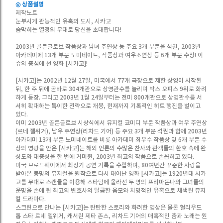
◎ 상품설명
제작노트
눈부시게 관능적인 유혹의 도시, 시카고
숨막히는 열정의 무대로 당신을 초대합니다!
2003년 골든글로브 작품상과 남녀 주연상 등 주요 3개 부문을 석권, 2003년
아카데미에 13개 부문 노미네이트, 작품상과 여우조연상 등 6개 부문 수상! 이
슈의 중심에 선 영화 [시카고]!
[시카고]는 2002년 12월 27일, 미국에서 77개 극장으로 제한 상영이 시작된
뒤, 한 주 뒤에 곧바로 304개관으로 상영관수를 늘리며 박스 오피스 9위로 화려
하게 등장. 그리고 2003년 1월 24일부터는 전미 800개관으로 상영관수를 서
서히 확대하는 특이한 전략으로 개봉, 현재까지 기록적인 히트 행진을 벌이고
있다.
이미 2003년 골든글로브 시상식에서 뮤지컬 코미디 부문 작품상과 여우 주연상
(르네 젤위거), 남우 주연상(리차드 기어) 등 주요 3개 부문 석권과 함께 2003년
아카데미 13개 부문 노미네이트를 비롯 아카데미 최우수 작품상 및 6개 부문 수
상의 영광을 안은 [시카고]는 해외 언론의 수많은 찬사와 관객들의 환호 속에 완
성도와 대중성을 한 번에 거머쥔, 2003년 최고의 작품으로 손꼽히고 있다.
미국 브로드웨이에서 최장기 공연 기록을 수립하며, 80여년간 꾸준한 사랑을
받아온 동명의 뮤지컬을 원작으로 다시 태어난 영화 [시카고]는 1920년대 시카
고를 무대로 스캔들을 이용해 스타덤에 올라선 두 명의 프리마돈나와 그녀들의
운명을 손에 쥔 최고의 변호사의 달콤한 음모와 치명적인 유혹으로 채색된 뮤지
컬 드라마다.
스크린으로 만나는 [시카고]는 탄탄한 스토리와 화려한 영상은 물론 헐리우드
톱 스타 르네 젤위거, 캐서린 제타 존스, 리차드 기어의 매혹적인 춤과 노래는 원