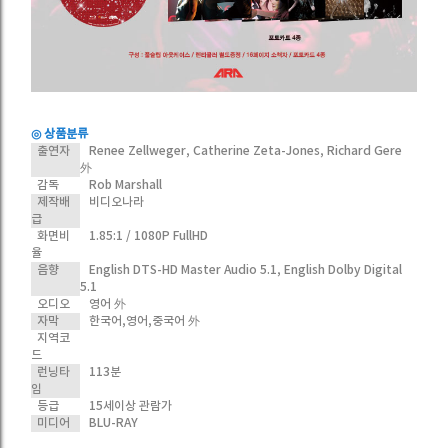
◎ 상품분류
출연자
Renee Zellweger, Catherine Zeta-Jones, Richard Gere
外
감독
Rob Marshall
제작배
비디오나라
급
화면비
1.85:1 / 1080P FullHD
율
음향
English DTS-HD Master Audio 5.1, English Dolby Digital
5.1
오디오
영어 外
자막
한국어,영어,중국어 外
지역코
드
런닝타
113분
임
등급
15세이상 관람가
미디어
BLU-RAY