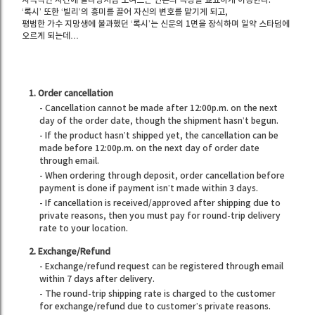
‘록시’ 또한 ‘빌리’의 흥미를 끌어 자신의 변호를 맡기게 되고,
평범한 가수 지망생에 불과했던 ‘록시’는 신문의 1면을 장식하며 일약 스타덤에
오르게 되는데…
1. Order cancellation
- Cancellation cannot be made after 12:00p.m. on the next
day of the order date, though the shipment hasn’t begun.
- If the product hasn’t shipped yet, the cancellation can be
made before 12:00p.m. on the next day of order date
through email.
- When ordering through deposit, order cancellation before
payment is done if payment isn’t made within 3 days.
- If cancellation is received/approved after shipping due to
private reasons, then you must pay for round-trip delivery
rate to your location.
2. Exchange/Refund
- Exchange/refund request can be registered through email
within 7 days after delivery.
- The round-trip shipping rate is charged to the customer
for exchange/refund due to customer’s private reasons.