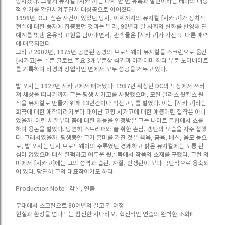
성시켰다. 그렇게 뮤지컬 [시카고]는 다시 한 번 유혹과 살인이라는 테마의 대중
적 인기를 확인시켜주면서 대성공으로 이어졌다.
1996년. O.J. 심슨 사건이 있었던 당시, 이제까지의 뮤지컬 [시카고]가 정치적
현실에 대한 풍자에 집중했던 것과는 달리, 90년대 말 사회의 변화를 반영해 연
예계를 빗댄 은유적 표현을 담아내면서, 관객들은 [시카고]가 가진 또 다른 매력
에 매혹되었다.
그리고 2002년, 1975년 공연된 동명의 브로드웨이 뮤지컬을 스크린으로 옮긴
[시카고]는 골든 글로브 주요 3개부문상 석권과 아카데미 최다 부문 노미네이트
를 기록하며 비평과 상업적인 면에서 모두 성공을 거두고 있다.
밥 포시는 1927년 시카고에서 태어났다. 1987년 워싱턴 DC의 노상에서 쓰러
져 세상을 떠나기까지 그는 평생 시카고를 사랑했으며, 모린 달라스 왓킨스 원
작을 뮤지컬로 만들기 위해 13년간이나 악전고투를 벌였다. 이는 [시카고]라는
희곡에 대한 애착이라기보다 태어난 고향 시카고에 대한 애증어린 집착은 아니
었을까. 어린 시절부터 춤에 대한 재능을 인정받은 그는 나이트 클럽에서 쇼를
하며 용돈을 벌었다. 당연히 스트리퍼와 술 취한 손님, 갱단의 모습을 자주 접했
다. 그래서였을까. 평생동안 그가 흥미를 가진 것은 육욕, 금욕, 배신, 음모 등으
로, 밥 포시는 당시 브로드웨이의 주류였던 경쾌하고 밝은 뮤지컬에는 도통 관
심이 없었으며 대신 질퍽하고 어두운 뒷골목에서 작품의 소재를 구했다. 그런 의
미에서 [시카고]에는 그의 성격과 습관, 자질, 인생관이 보다 극단적으로 응축되
어 있다. 당연히 그의 대표작이기도 하다.
Production Note : 각본, 연출
무대에서 스크린으로 80여년의 길고 긴 여정
현실과 환상을 넘나드는 참신한 시나리오, 혁신적인 연출의 완벽한 조화!!