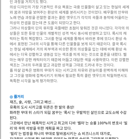
인 과정을 거치기도 했다.
의상 디자인의 가장 기본적인 주요 목표는 극중 인물들이 살고 있는 현실의 세계
와 꿈과 야망을 보여주는 환상의 세계를 분리시키는 것이었다. 배우들의 안무와
노래 연습 과정을 관찰한 결과는 콜린 앳우드가 각각의 곡들과 동작에 어울리는
의상의 컨셉을 잡는데 큰 도움이 되었다고 한다.
그러나 의상들이 단지 뮤지컬 곡들에만 초점이 맞춰진 것은 아니었다. 각각의 의
상들은 또한 등장 인물의 개별적인 성격 역시 동시에 반영하고 있다. 록시의 캐
릭터는 특히 복잡했다. 그녀를 현실 세계를 통해서 바라본 후에 또다시 환상 속
에서 표현된 그녀의 시각을 통해 다른 인물들을 보게 되기 때문이다. 결국 록시
는 현실 세계에서 거의 피부색과 비슷한 톤의 의상들을 입는 데에 비해 환상 속
에서는 더욱 강렬하고 생동감 있는 색조를 띄게 되는 것으로 결론을 내렸다. 벨
마는 매우 강한 캐릭터이기 때문에 어둡고 대담한 색을 사용하였다. 이런 강렬한
색조는 그녀의 두려움 없고 과감한 성격을 그대로 드러내 주는 것이다.
롭 마샬 감독은 영화의 무대가 되는 시카고의 자유와 관능미를 완벽하게 이해하
고 그것을 영화에 접목시키기 위해서 필요한 특히 콜린 앳우드의 탁월하면서도
독특한 시각을 높게 평가하였다.
◎ 줄거리
재즈, 술, 사랑, 그리고 배신…
유혹의 도시 시카고를 뒤흔든 한 발의 총성!
화려한 무대 위 스타가 되길 꿈꾸는 ‘록시’는 우발적인 살인으로 교도소에 수감
된다.
그곳에서 만난 매혹적인 시카고 최고의 디바 ‘벨마’는 승률 100%의 변호사 ‘빌
리’와 무죄 석방을 위한 계획을 짜고 있다.
‘빌리’는 법정을 하나의 무대로 탈바꿈시키는 쇼 비즈니스의 대가로,
자극적인 사건에 불나방처럼 모여드는 언론의 속성을 교묘하게 이용한다.