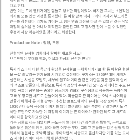
캐서린 제타 존스는 항상 갈망하던 뮤지컬을 하게 된다는 기쁨에 힘든 줄도 몰랐
다고 한다.
반면 이는 르네 젤위거에겐 힘들고 생소한 작업이었다. 하지만 그녀는 초인적인
의지로 모든 연습 과정을 통과했다. 롭 마샬 감독 역시 그녀의 의지와 부드러운
안무를 칭찬했다. 리차드 기어는 그 힘든 연습 과정을 마칠 수 있었던 것은 작업
과정의 즐거움 뿐 아니라 제작진과 출연진 그리고 강사진 간에 느낄 수 있었던
우정과 사랑 덕분이었을 것이라고 회상한다.
Production Note : 촬영, 조명
전형적인 뮤지컬 영화에서 탈피한 새로운 시도!!
브로드웨이 무대와 영화, 현실과 환상의 신선한 만남!!
록시의 스타에 대한 욕망과 환상을 뮤지컬로 구체화시키기로 한 롭 마샬은 현실
을 눈발 흩날리는 한겨울의 시카고로 설정했다. 구치소는 1800년대에 세워져
실존하는 시설을 모델로, 세부에 철조와 거미줄 같은 계단을 갖춘 블랙과 실버
의 색조로 만들었다. 한편으로 록시의 공상의 주무대인 오닉스 시어터는 주요 뮤
지컬 곡들이 공연되는 중요한 장소이자 영화의 구심점으로 작용하는 독창적이
고 매우 정교한 세트로 만들어야 했다. 미술감독 존 마이어는 오닉스 시어터를
만들기 위해서 롭 마셜 감독이 추천한 브로드웨이의 뮤지컬 극장 중에서 특히
1930년대 뉴욕 극장의 이미지를 많이 빌려왔다. 모든 부분이 간결하면서도 섬
세한 표현으로 가득한 이 극장의 이미지는 존 마이어가 원하던 바로 그 세트의
이미지를 함축하고 있었다.
가는 금줄로 세공 되었지만 금도금이 떨어져 나간 좌석들과 특별석, 금박으로
둘러놓은 붉은색 커튼, 닳아 빠진 어두운 무대, 그리고 흔들리는 검은 원형 탁자
위해서 점멸하는 호박색 불빛. 우아하면서 서글프고 음산하지만 기품 있는 오닉
스 시어터의 이미지는 이렇게 탄생하였다.