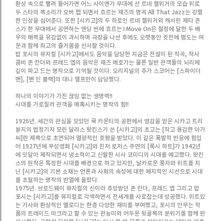
환상 속으로 빨려 들어가면 어느 사이엔가 무대에 선 르네 젤위거의 모습 위로
두 스타의 목소리가 오버 랩 되면서 흐르는 재즈의 명곡 All That Jazz는 강렬
한 인상을 심어준다. 또한 [시카고]의 두 히로인 르네 젤위거와 캐서린 제타 존
스가 한 무대에서 공연하는 엔딩 씬에 흐르는 I Move On은 절정에 달한 두 배
우의 매력을 유감없이 과시하며 극장을 나선 후에도 오랫동안 귓전에 맴도는 여
운과 함께 최고의 즐거움을 선사할 것이다.
밥 포시의 뮤지컬 [시카고]에서도 음악을 담당한 지금은 전설이 된 작곡, 작사
콤비 존 칸더와 프레드 엡의 음악은 재즈 애호가는 물론 일반 관객들의 뇌리에
깊이 파고 드는 명작으로 기억될 것이다. 오리지널의 추가 스코어는 [스파이더
맨], [맨 인 블랙]의 대니 엘프만이 담당했다.
하나의 이야기가 가진 끊임 없는 생명력!!
시대를 가로질러 관객을 매혹시키는 명작의 힘!!
1926년. 세간의 관심을 모았던 쿡 카운티의 공판에서 영감을 얻은 시카고 트리
뷴지의 법정기자 모린 달라스 왓킨스가 쓴 [시카고]의 초고는 [작고 용감한 아가
씨]란 제목으로 초연되어 열광적인 호평을 받았다. 이 같은 폭발적 반응에 힘입
어 1927년에 무성영화 [시카고]와 진저 로저스 주연의 [록시 하트]가 1942년
에 잇달아 제작되면서 냉소적이고 신랄한 시사 코미디의 시대를 예고했다. 왓킨
스의 원작은 특정한 시대를 배경으로 하고 있지만, 날카로운 풍자와 위트를 지
닌 [시카고]의 기본 소재는 언론과 사회의 속성에 대한 예지적인 시선으로 시대
를 초월하는 명작의 반열에 올랐다.
1975년. 브로드웨이 뮤지컬의 신이라 추앙받던 존 칸더, 프레드 엡 그리고 밥
포시는 [시카고]를 뮤지컬로 각색하면서 전세계를 사로잡는데 성공했다. 위트있
는 가사와 환상적인 멜로디는 한층 다양한 재미를 부여했고, 포시의 안무는 작
품의 트레이드 마크라고 할 수 있는 관능미와 어두운 뒷골목의 분위기를 함께 완