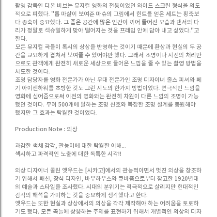
촬영 감독인 디온 비브는 뮤지컬 영화의 전통이었던 와이드 스크린 형식을 의도
적으로 피했다. "롭 마샬이 보여준 마슈의 그림에서 힌트를 얻은 세트는 횡축보
다 종축이 중요했다. 그 좁은 공간에 많은 인간이 끼어 들어선 모습과 댄서의 다
리가 정말로 섹슈얼하게 맞아 떨어지는 것을 프레임 안에 담아 내고 싶었다."고
한다.
모든 뮤지컬 곡들이 록시의 상상을 반영하는 것이기 때문에 환상과 현실의 두 공
간을 교묘하게 겹쳐서 보여줄 수 있어야만 했다. 그래서 조명이나 시선의 처리만
으로도 관객에게 완전히 새로운 세상으로 들어온 느낌을 줄 수 있는 촬영 방법을
시도한 것이다.
조명 담당자를 영화 전문가가 아닌 무대 전문가인 조명 디자이너 줄스 피셔와 페
기 아이젠하워를 초빙한 것도 그런 시도의 한가지 방법이었다. 연극적인 느낌을
영화에 심어줌으로써 이전의 영화와는 완전히 차원이 다른 느낌의 조명이 가능
했던 것이다. 무려 500개에 달하는 조명 신호와 복잡한 조명 설계를 동원해야
했지만 그 효과는 탁월한 것이었다.
Production Note : 의상
과감한 색채 감각, 관능미에 대한 탁월한 이해...
섹시하고 파격적인 노출에 대한 독특한 시각!!
의상 디자이너 콜린 앳우드는 [시카고]에서의 관능적이면서 멋진 의상을 창조하
기 위해서 패션, 장식 디자인, 바우하우스와 큐비즘으로부터 참고한 1920년대
의 예술과 스타일을 조사했다. 시대의 분위기는 적극적으로 살리지만 현대적인
감각의 해석을 가미하는 것을 중요하게 생각했다고 한다.
앳우드는 또한 현실과 상상에서의 의상을 각각 제작해야 하는 어려움을 토로하
기도 했다. 모든 곡들에 상응하는 주제를 표현하기 위해서 개별적인 의상의 디자