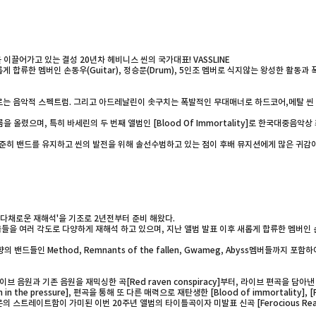
이끌어가고 있는 결성 20년차 헤비니스 씬의 국가대표! VASSLINE
outs), 새롭게 합류한 멤버인 손동우(Guitar), 정승문(Drum), 5인조 멤버로 식지않는 왕성
 음악적 스펙트럼. 그리고 아드레날린이 솟구치는 폭발적인 무대매너로 하드코어,메탈 씬 뿐만
올렸으며, 특히 바세린의 두 번째 앨범인 [Blood Of Immortality]로 한국대중음악
꾸준히 밴드를 유지하고 씬의 발전을 위해 솔선수범하고 있는 점이 후배 뮤지션에게 많은 귀감
 다채로운 재해석'을 기조로 2년전부터 준비 해왔다.
들을 여러 각도로 다양하게 재해석 하고 있으며, 지난 앨범 발표 이후 새롭게 합류한 멤버인 
인 Method, Remnants of the fallen, Gwameg, Abyss멤버들까지 포함하
]의 라이브 음원과 기존 음원을 재믹싱한 곡[Red raven conspiracy]부터, 라이브 편곡을 담아낸
in the pressure], 편곡을 통해 또 다른 매력으로 재탄생한 [Blood of immortality],
승문의 스트레이트함이 가미된 이번 20주년 앨범의 타이틀곡이자 미발표 신곡 [Ferocious Real