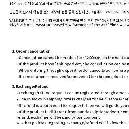
20년 동안 함께 울고 웃고 서로 영향을 주고 받은 선후배 및 동료 뮤지션들과 함께 
본인들의 한계의 확장을 밴드 외부의 눈을 통해 실현해본, 그럼에도 ‘VASSLINE’의
VASSLINE은 국내 뿐만 아니라 해외에서도 주목을 받아 후지 TV 유통사인 PCI MUSIC
9월2일에 열리는 ‘VASSLINE’ 20주년 앨범 ‘Memoirs of the war’ 발
1. Order cancellation
- Cancellation cannot be made after 12:00p.m. on the next d
- If the product hasn’t shipped yet, the cancellation can be
- When ordering through deposit, order cancellation before 
- If cancellation is received/approved after shipping due to p
2. Exchange/Refund
- Exchange/refund request can be registered through email wi
- The round-trip shipping rate is charged to the customer f
- If refund is approved after request, then we will guide you 
- If the product is different from our description/advertisem
refund/exchange will be paid by our company.
※ Other policies regarding exchange/refund will follow the