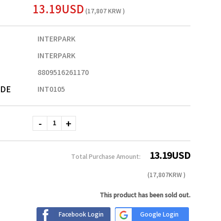
13.19USD
(17,807 KRW )
INTERPARK
INTERPARK
8809516261170
ODE
INT0105
13.19
USD
Total Purchase Amount:
(
17,807
KRW )
This product has been sold out.
Facebook Login
Google Login