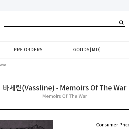
PRE ORDERS
GOODS[MD]
 War
바세린(Vassline) - Memoirs Of The War
Memoirs Of The War
Consumer Pric