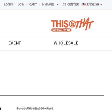
LOGIN
JOIN
CART
MYPAGE
CS CENTER
ENGLISH
<-->
EVENT
WHOLESALE
e
15.56USD
(21,006 KRW )