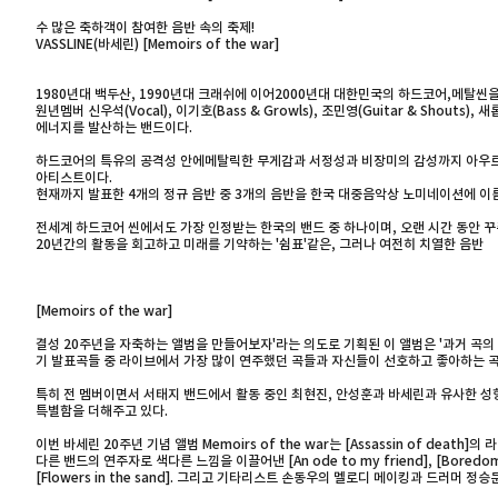
수 많은 축하객이 참여한 음반 속의 축제!
VASSLINE(바세린) [Memoirs of the war]
1980년대 백두산, 1990년대 크래쉬에 이어2000년대 대한민국의 하드코어,메탈씬을 
원년멤버 신우석(Vocal), 이기호(Bass & Growls), 조민영(Guitar & Sh
에너지를 발산하는 밴드이다.
하드코어의 특유의 공격성 안에메탈릭한 무게감과 서정성과 비장미의 감성까지 아우르는
아티스트이다.
현재까지 발표한 4개의 정규 음반 중 3개의 음반을 한국 대중음악상 노미네이션에 이름을 
전세계 하드코어 씬에서도 가장 인정받는 한국의 밴드 중 하나이며, 오랜 시간 동안 
20년간의 활동을 회고하고 미래를 기약하는 '쉼표'같은, 그러나 여전히 치열한 음반
[Memoirs of the war]
결성 20주년을 자축하는 앨범을 만들어보자'라는 의도로 기획된 이 앨범은 '과거 곡의
기 발표곡들 중 라이브에서 가장 많이 연주했던 곡들과 자신들이 선호하고 좋아하는 곡
특히 전 멤버이면서 서태지 밴드에서 활동 중인 최현진, 안성훈과 바세린과 유사한 성향의 밴드들
특별함을 더해주고 있다.
이번 바세린 20주년 기념 앨범 Memoirs of the war는 [Assassin of death
다른 밴드의 연주자로 색다른 느낌을 이끌어낸 [An ode to my friend], [Boredom 
[Flowers in the sand]. 그리고 기타리스트 손동우의 멜로디 메이킹과 드러머 정