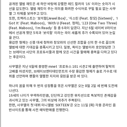
공개된 앨범 재킷은 새 하얀 바탕에 강렬한 레드 컬러의 ‘16’ 이라는 숫자가 시
선을 압도한다. 앨범 재킷이 주는 의미를 화려한 수식어로 꾸밀 필요 없는 사무
엘 그 자체를 보여주고 있다.
또한, 트랙리스트는 ‘보석함(Jewel Box)’, ‘식스틴 (Feat. 창모) (Sixteen)’, ‘I
Got It’ (Feat. Maboos), ‘With U (Feeat. 청하), ‘123 (One Two Three)
(Feat. Maboos), ‘I’m Ready’ 등 총 6곡이 담겼다. 지난 6월 네이버 V라이브
에서 선공개 했던 5곡과 ‘보석함’ 이라는 곡이 새롭게 추가 수록되어 있어 눈길
을 끈다.
용감한 형제는 신흥 대세 청하와 창모와의 신선한 조합을 신의 한 수로 꼽으며
앨범에 대한 기대감을 증폭시키고 있다. 일명, 죽이는 앨범이라 호언장담한 그
는 브레이브 사단의 프로듀서들과 함께 모든 시간을 할애해 총력을 다하고 있다
는 후문이다.
사무엘은 지난 6월에 종영한 mnet ‘프로듀스 101 시즌2’에 출연하여 탈락의
고배를 마셨지만, 브레이브엔터테인먼트의 수장 용감한 형제가 솔로 가수로 데
뷔를 선언하며 팬들의 열렬한 지지와 응원을 받은 바 있다.
하나의 꿈을 위해 두 번의 성장통을 겪은 사무엘은 오는 8월 2일 세 번째 도전에
나선다.
16세의 나이가 무색하리만큼, 단단하고 강인한 뮤지션으로 독보적인 존재감을
과시하고 있는 사무엘, 그의 비상에 귀추가 주목된다.
한편, 사무엘의 첫 데뷔 미니앨범 ‘SIXTEEN’은 오는 11일 (화) 각종 온라인 음
반사이트를 통해 사전 예약판매를 진행한다.