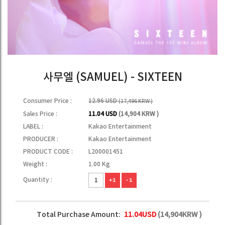
사무엘 (SAMUEL) - SIXTEEN
Consumer Price :
12.96 USD
(17,496 KRW )
Sales Price :
11.04 USD
(14,904 KRW )
LABEL :
Kakao Entertainment
PRODUCER :
Kakao Entertainment
PRODUCT CODE :
L200001451
Weight :
1.00 Kg
Quantity :
+1
-1
Total Purchase Amount:
11.04
USD
(
14,904
KRW )