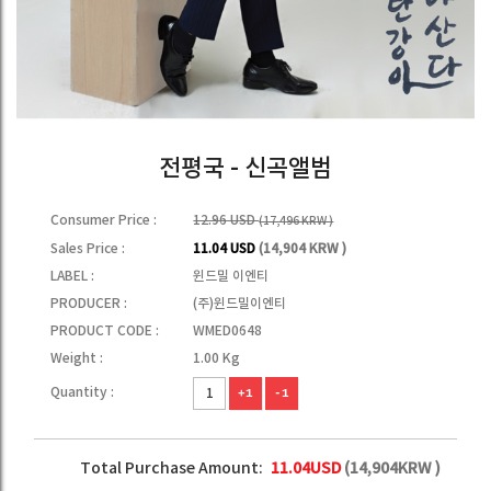
전평국 - 신곡앨범
Consumer Price :
12.96 USD
(17,496 KRW )
Sales Price :
11.04 USD
(14,904 KRW )
LABEL :
윈드밀 이엔티
PRODUCER :
(주)윈드밀이엔티
PRODUCT CODE :
WMED0648
Weight :
1.00 Kg
Quantity :
+1
-1
Total Purchase Amount:
11.04
USD
(
14,904
KRW )