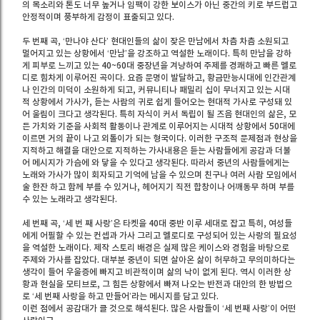
의 목소리와 톤도 너무 높거나 임팩이 강한 보이스가 아닌 중간의 키로 부드럽고
안정적이며 풍부하게 감정이 표출되고 있다.
두 번째 곡, ‘만나야 산다’ 현대인들의 삶이 잦은 만남에서 차츰 차츰 소원되고
멀어지고 있는 상황에서 ‘만남’을 강조하고 역설한 노래이다. 특히 만남을 강하
게 피부로 느끼고 있는 40~60대 중장년을 겨냥하여 주제를 경쾌하고 빠른 멜로
디로 힘차게 이루어진 곡이다. 요즘 문명이 발달하고, 황금만능시대에 인간관계
나 인간의 미덕이 소원하게 되고, 커뮤니티나 패밀리 십이 무너지고 있는 시대
적 상황에서 가사가, 듣는 사람의 귀로 쉽게 들어오는 현대적 가사로 구성돼 있
어 울림이 크다고 생각된다. 특히 자식이 커서 독립이 될 즈음 현대인의 삶은, 모
든 가치와 기준을 사회적 활동이나 관계로 이루어지는 시대적 상황에서 50대에
이르면 거의 끝이 나고 외톨이가 되는 형국이다. 이러한 구조적 문제점과 현상을
지적하고 해결을 대안으로 지적하는 가사내용은 듣는 사람들에게 공감과 더불
어 메시지가 가슴에 와 닿을 수 있다고 생각된다. 따라서 중년의 사람들에게는
노래와 가사가 많이 회자되고 기억에 남을 수 있으며 친구나 여러 사람 모임에서
술 한잔 하고 함께 부를 수 있거나, 헤어지기 직전 합창이나 어깨동무 하며 부를
수 있는 노래라고 생각된다.
세 번째 곡, ‘세 번 째 사랑’은 타켓을 40대 중반 이루 세대로 잡고 특히, 여성들
에게 어필할 수 있는 컨셉과 가사 그리고 멜로디로 구성되어 있는 사랑의 필요성
을 역설한 노래이다. 제작 스토리 배경은 실제 많은 케이스와 경험을 바탕으로
주제와 가사를 잡았다. 대부분 중년이 되면 살아온 삶이 허무하고 무의미하다는
생각이 들어 우울증에 빠지고 비관적이며 삶의 낙이 없게 된다. 역시 이러한 상
황과 현실을 모티브로, 그 힘든 상황에서 빠져 나오는 반전과 대안의 한 방법으
로 ‘세 번째 사랑을 하고 만들어’라는 메시지를 담고 있다.
이런 점에서 공감대가 클 것으로 해석된다. 많은 사람들이 ‘세 번째 사랑’이 어떤