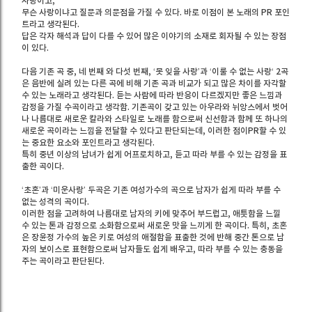
사랑이고,
무슨 사랑이냐고 질문과 의문점을 가질 수 있다. 바로 이점이 본 노래의 PR 포인
트라고 생각된다.
답은 각자 해석과 답이 다를 수 있어 많은 이야기의 소재로 회자될 수 있는 장점
이 있다.
다음 기존 곡 중, 네 번째 와 다섯 번째, ‘못 잊을 사랑’과 ‘이룰 수 없는 사랑‘ 2곡
은 음반에 실려 있는 다른 곡에 비해 기존 곡과 비교가 되고 많은 차이를 자각할
수 있는 노래라고 생각된다. 듣는 사람에 따라 반응이 다르겠지만 좋은 느낌과
감정을 가질 수곡이라고 생각함. 기존곡이 갖고 있는 아우라와 뉘앙스에서 벗어
나 나름대로 새로운 칼라와 스타일로 노래를 함으로써 신선함과 함께 또 하나의
새로운 곡이라는 느낌을 전달할 수 있다고 판단되는데, 이러한 점이PR할 수 있
는 중요한 요소와 포인트라고 생각된다.
특히 중년 이상의 남녀가 쉽게 어프로치하고, 듣고 따라 부를 수 있는 감정을 표
출한 곡이다.
‘초혼’과 ‘미운사랑’ 두곡은 기존 여성가수의 곡으로 남자가 쉽게 따라 부를 수
없는 성격의 곡이다.
이러한 점을 고려하여 나름대로 남자의 키에 맞추어 부드럽고, 애틋함을 느낄
수 있는 톤과 감정으로 소화함으로써 새로운 맛을 느끼게 한 곡이다. 특히, 초혼
은 장윤정 가수의 높은 키로 여성의 애절함을 표출한 것에 반해 중간 톤으로 남
자의 보이스로 표현함으로써 남자들도 쉽게 배우고, 따라 부를 수 있는 충동을
주는 곡이라고 판단된다.