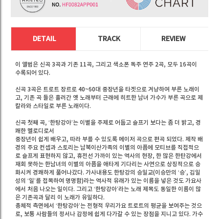
DETAIL
TRACK
REVIEW
이 앨범은 신곡 3곡과 기존 11곡, 그리고 색소폰 독주 연주 2곡, 모두 16곡이
수록되어 있다.
신곡 3곡은 트로트 장르로 40~60대 중장년을 타겟으로 겨냥하여 부른 노래이
고, 기존 곡 들은 흘러간 옛 노래부터 근래에 히트한 남녀 가수가 부른 곡으로 제
칼라와 스타일로 부른 노래이다.
신곡 첫째 곡, ‘한탕강아’는 이별을 주제로 어둡고 슬프기 보다는 좀 더 밝고, 경
쾌한 멜로디로서
중장년이 쉽게 배우고, 따라 부를 수 있도록 메이저 곡으로 편곡 되었다. 제작 배
경의 주요 컨셉과 스토리는 남북이산가족의 이별의 아픔에 모티브를 직접적으
로 슬프게 표현하지 않고, 휴전선 가까이 있는 역사의 현장, 한 많은 한탄강에서
재회 못하는 한남녀의 이별의 아픔을 애타게 기다리는 사연으로 상징적으로 승
화시켜 경쾌하게 풀어나갔다. 가사내용도 한탕강의 승일교(이승만의 ‘승’, 김일
성의 ‘일’를 접목하여 명명함)라는 역사적 유래가 있는 이름을 넣은 것도 가요사
에서 처음 나오는 일이다. 그리고 ‘한탕강아’라는 노래 제목도 동일한 이름이 많
은 기존곡과 달리 이 노래가 유일하다.
총체적 측면에서 ‘한탕강아’는 전형적 우리가요 트로트의 평균을 보여주는 것으
로, 보통 사람들의 정서나 감정에 쉽게 다가갈 수 있는 장점을 지니고 있다. 가수