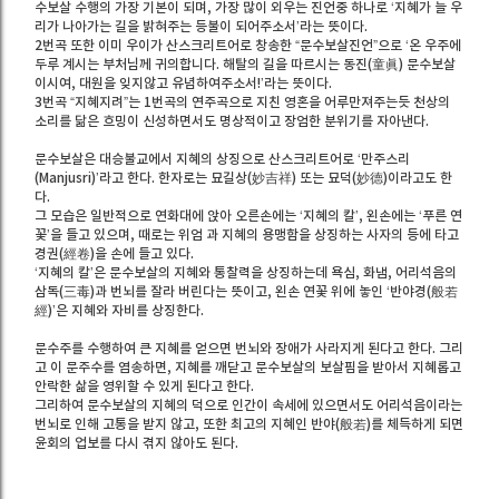
수보살 수행의 가장 기본이 되며, 가장 많이 외우는 진언중 하나로 ‘지혜가 늘 우
리가 나아가는 길을 밝혀주는 등불이 되어주소서’라는 뜻이다.
2번곡 또한 이미 우이가 산스크리트어로 창송한 “문수보살진언”으로 ‘온 우주에
두루 계시는 부처님께 귀의합니다. 해탈의 길을 따르시는 동진(童眞) 문수보살
이시여, 대원을 잊지않고 유념하여주소서!’라는 뜻이다.
3번곡 “지혜지려”는 1번곡의 연주곡으로 지친 영혼을 어루만져주는듯 천상의
소리를 닮은 흐밍이 신성하면서도 명상적이고 장엄한 분위기를 자아낸다.
문수보살은 대승불교에서 지혜의 상징으로 산스크리트어로 ‘만주스리
(Manjusri)’라고 한다. 한자로는 묘길상(妙吉祥) 또는 묘덕(妙德)이라고도 한
다.
그 모습은 일반적으로 연화대에 앉아 오른손에는 ‘지혜의 칼’, 왼손에는 ‘푸른 연
꽃’을 들고 있으며, 때로는 위엄 과 지혜의 용맹함을 상징하는 사자의 등에 타고
경권(經卷)을 손에 들고 있다.
‘지혜의 칼’은 문수보살의 지혜와 통찰력을 상징하는데 욕심, 화냄, 어리석음의
삼독(三毒)과 번뇌를 잘라 버린다는 뜻이고, 왼손 연꽃 위에 놓인 ‘반야경(般若
經)’은 지혜와 자비를 상징한다.
문수주를 수행하여 큰 지혜를 얻으면 번뇌와 장애가 사라지게 된다고 한다. 그리
고 이 문주수를 염송하면, 지혜를 깨닫고 문수보살의 보살핌을 받아서 지혜롭고
안락한 삶을 영위할 수 있게 된다고 한다.
그리하여 문수보살의 지혜의 덕으로 인간이 속세에 있으면서도 어리석음이라는
번뇌로 인해 고통을 받지 않고, 또한 최고의 지혜인 반야(般若)를 체득하게 되면
윤회의 업보를 다시 겪지 않아도 된다.