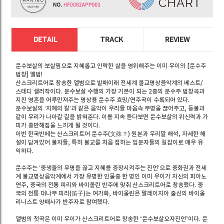
DETAIL
TRACK
REVIEW
문수보살의 보살핌으로 지혜롭고 안락한 삶을 영위해주는 이미 우이의 [문수주
범창] 앨범!
산스크리트어로 창송한 앨범으로 발매이래 전세계 불교명상음악계의 베스트/
스테디 셀러작이다. 문수보살 수행의 가장 기본이 되는 2종의 문수주 범창곡과
지친 영혼을 어루만져주는 명상용 문수주 흐밍/연주곡이 수록되어 있다.
문수보살의 ‘지혜의 칼’과 같은 음악이 우리들 마음속 무명을 끊어주고, 등불과
같이 우리가 나아갈 길을 밝혀준다. 이를 지속 듣다보면 문수보살의 위신력과 가
피가 충만해짐을 느끼게 될 것이다.
이번 한국반에는 산스크리트어 문수주(文殊？) 원본과 우리말 해석, 자세한 해
설이 담겨있어 불자들, 특히 불교를 처음 접하는 입문자들의 길잡이로 매우 유
익하다.
문수주는 ‘중생들의 무명을 끊고 지혜를 증장시켜주는 진언’으로 중화권과 전세
계 불교명상음악계에서 가장 유명한 인물중 한 명인 이미 우이가 자신의 피아노
연주, 중국의 전통 피리와 바이올린 반주에 맞춰 산스크리트어로 창송했다. 중
국의 전통 대나무 피리(笛子)는 여가화, 바이올린은 말레이지아 출신의 바이올
리니스트 양패사가 반주자로 참여했다.
앨범의 첫곡은 이미 우이가 산스크리트어로 창송한 “문수보살오자진언”이다. 문