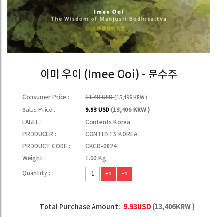
이미 우이 (Imee Ooi) - 문수주
Consumer Price :
11.48 USD
(15,498 KRW )
Sales Price :
9.93 USD
(13,406 KRW )
LABEL :
Contents Korea
PRODUCER :
CONTENTS KOREA
PRODUCT CODE :
CKCD-0024
Weight :
1.00 Kg
Quantity :
+1
-1
Total Purchase Amount:
9.93
USD
(
13,406
KRW )