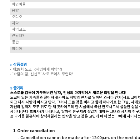
화면비율
음향
오디오
자막
지역코드
런닝타임
등급
미디어
◎ 상품설명
- 제28회 도쿄 국제영화제 폐막작!
- '바람의 검, 신선조' 사토 코이치 주연작!
◎ 줄거리
스스로를 감옥에 가두어버린 남자, 인생의 마지막에서 새로운 희망을 만나다!
도쿄에 있는 가족들과 떨어져 홋카이도 지방의 판사로 일하던 와시다 칸지(사토 코이
되고 다시 사랑에 빠지고 만다. 그러나 모든 것을 버리고 함께 떠나기로 한 그날, 사
자신의 일까지 모두 뒤로 한 채 홋카이도의 한 시골에서 국선 변호사로서 쓸쓸한 삶을 살
시이나(혼다 츠바사)가 나타나고, 딸처럼 친구처럼 살갑게 대하는 그녀와 서서히 친구가
곧 다가올 결혼식에 참석해달라는 연락을 받고 깊은 고민에 빠져 있는 그에게 시이나
1. Order cancellation
- Cancellation cannot be made after 12:00p.m. on the next d