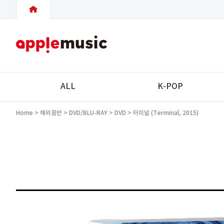
ALL
K-POP
Home
>
해외음반
>
DVD/BLU-RAY
>
DVD
> 터미널 (Terminal, 2015)