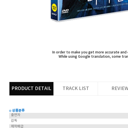
In order to make you get more accurate and d
While using Google translation, some tran
PRODUCT DETAIL
TRACK LIST
REVIE
◎ 상품분류
출연자
감독
제작배급