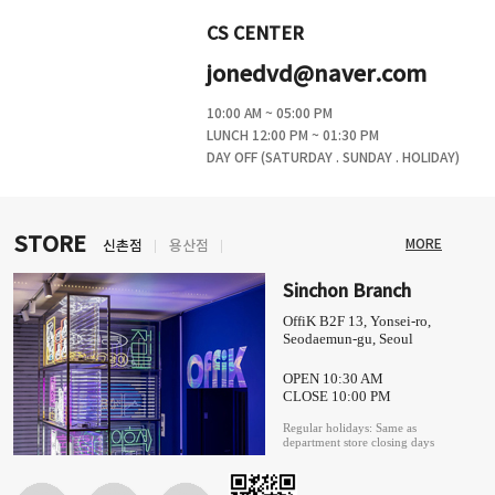
CS CENTER
jonedvd@naver.com
10:00 AM ~ 05:00 PM
LUNCH 12:00 PM ~ 01:30 PM
DAY OFF (SATURDAY . SUNDAY . HOLIDAY)
STORE
MORE
신촌점
용산점
Sinchon Branch
OffiK B2F 13, Yonsei-ro,
Seodaemun-gu, Seoul
OPEN 10:30 AM
CLOSE 10:00 PM
Regular holidays: Same as
department store closing days