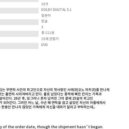
16:9
DOLBY DIGITAL 5.1
일본어
한글
3
총 111분
15세 관람가
DVD
치)는 우연히 사건의 피고인으로 자신의 첫사랑인 사에코(오노 마치코)를 만나게
에코는 홀연히 사라져버리고 만다. 홀로 남았다는 충격에 빠진 칸지는 가족과
아간다. 26년 후, 덩그러니 혼자 남겨진 그의 곁에 25살의 피고인
 되어간다. 그러던 어느 날, 수년 째 연락을 끊고 살았던 자신의 아들에게서
는 한동안 만나지 않았던 가족에게 자신을 데려가 달라고 부탁하는데…
ay of the order date, though the shipment hasn’t begun.