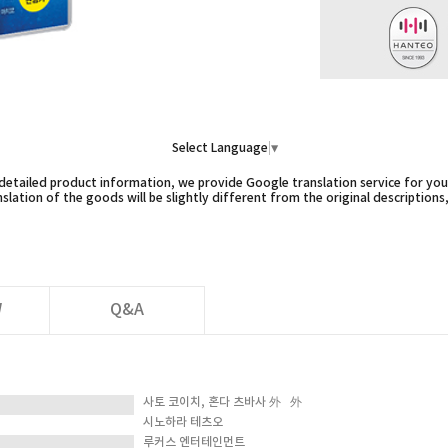
Select Language
▼
etailed product information, we provide Google translation service for you,
slation of the goods will be slightly different from the original descriptions
W
Q&A
사토 코이치, 혼다 츠바사 外 外
시노하라 테츠오
루커스 엔터테인먼트