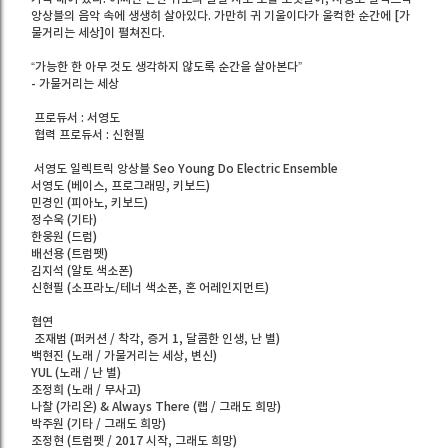
앙상블의 음악 속에 생생히 살아있다. 가만히 귀 기울이다가 울컥한 순간에 [가
물거리는 세상]이 펼쳐진다.
“가능한 한 아무 것도 생각하지 않도록 순간을 살아본다”
- 가물거리는 세상
프로듀서 : 서영도
협력 프로듀서 : 신현필
서영도 일렉트릭 앙상블 Seo Young Do Electric Ensemble
서영도 (베이스, 프로그래밍, 키보드)
민경인 (피아노, 키보드)
정수욱 (기타)
한웅원 (드럼)
배선용 (트럼펫)
김지석 (알토 색소폰)
신현필 (소프라노/테너 색소폰, 혼 어레인지먼트)
협연
조재범 (퍼커션 / 착각, 증거 1, 달콤한 인생, 난 별)
백현진 (노래 / 가물거리는 세상, 변신)
YUL (노래 / 난 별)
조정희 (노래 / 무사고)
나찰 (가리온) & Always There (랩 / 그래도 희망)
박주원 (기타 / 그래도 희망)
조정현 (트럼펫 / 2017 시작, 그래도 희망)