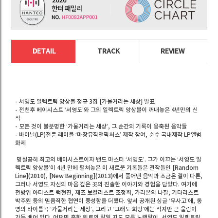
DETAIL
TRACK
REVIEW
- 서영도 일렉트릭 앙상블 정규 3집 [가물거리는 세상] 발표
- 전천후 베이시스트 ‘서영도’와 그의 일렉트릭 앙상블이 꺼내놓은 4년만의 신
작
- 모든 것이 불분명한 ‘가물거리는 세상’, 그 순간의 기록이 응축된 음악들
- 바이닐(LP)전문 레이블 ‘마장뮤직앤픽처스’ 제작 참여, 순수 국내제작 LP앨범
화제
명실공히 최고의 베이시스트이자 밴드 마스터 ‘서영도’. 그가 이끄는 ‘서영도 일
렉트릭 앙상블’이 4년 만에 펼쳐놓은 이 새로운 기록들은 전작들인 [Random
Line](2010), [New Beginning](2013)에서 풀어낸 음악과 조금은 결이 다른,
그러나 서영도 자신의 마음 깊은 곳의 진솔한 이야기와 경험을 담았다. 여기에
전방위 아티스트 백현진, 재즈 보컬리스트 조정희, 가리온의 나찰, 기타리스트
박주원 등의 믿음직한 협연이 풍성함을 더했다. 앞서 공개된 싱글 ‘무사고’에, 동
명의 타이틀곡 ‘가물거리는 세상’, 그리고 ‘그래도 희망’에는 작지만 큰 울림이
가득 배어 있다. 어쩌면 흔한 위로의 말일 지도 모를 노랫말이, 서영도 일렉트릭