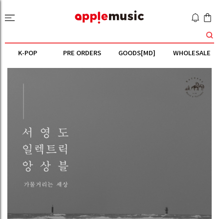
K-POP
PRE ORDERS
GOODS[MD]
WHOLESALE