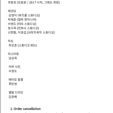
추명호 (트럼본 / 2017 시작, 그래도 희망)
레코딩
김영식 (뮤즈홀 스튜디오)
박재준 (협력 엔지니어)
서영도 (YDS 스튜디오)
정수욱 (전파사 스튜디오)
신현필, 이효섭 (브릿지뮤직 스튜디오)
믹싱
최성준 (스튜디오 801)
마스터링
남상욱
커버 사진
서영도
메이킹 필름
류빈영
앨범 디자인
김정배
1. Order cancellation