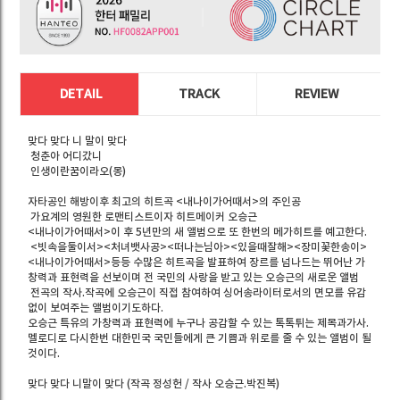
DETAIL
TRACK
REVIEW
맞다 맞다 니 말이 맞다
청춘아 어디갔니
인생이란꿈이라오(몽)
자타공인 해방이후 최고의 히트곡 <내나이가어때서>의 주인공
가요계의 영원한 로맨티스트이자 히트메이커 오승근
<내나이가어때서>이 후 5년만의 새 앨범으로 또 한번의 메가히트를 예고한다.
<빗속을둘이서><처녀뱃사공><떠나는님아><있을때잘해><장미꽃한송이>
<내나이가어때서>등등 수많은 히트곡을 발표하여 장르를 넘나드는 뛰어난 가
창력과 표현력을 선보이며 전 국민의 사랑을 받고 있는 오승근의 새로운 앨범
전곡의 작사.작곡에 오승근이 직접 참여하여 싱어송라이터로서의 면모를 유감
없이 보여주는 앨범이기도하다.
오승근 특유의 가창력과 표현력에 누구나 공감할 수 있는 톡톡튀는 제목과가사.
멜로디로 다시한번 대한민국 국민들에게 큰 기쁨과 위로를 줄 수 있는 앨범이 될
것이다.
맞다 맞다 니말이 맞다 (작곡 정성헌 / 작사 오승근.박진복)