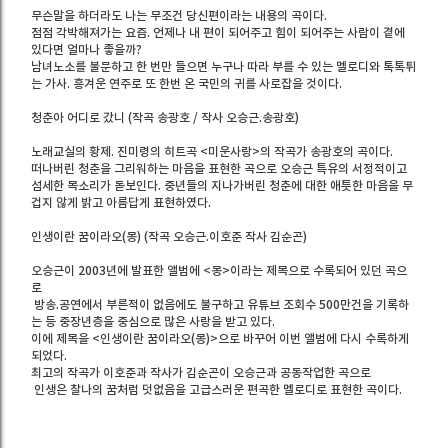
무슨말을 하더라도 나는 무조건 당신편이라는 내용의 곡이다.
점점 각박해져가는 요즘. 언제나 내 편이 되어주고 힘이 되어주는 사람이 곁에
있다면 얼마나 좋을까?
남녀노소를 불문하고 한 번만 들으면 누구나 따라 부를 수 있는 멜로디와 톡톡튀
는 가사. 흥겨운 연주로 또 한번 온 국민의 귀를 사로잡을 것이다.
청춘아 어디로 갔니 (작곡 송광호 / 작사 오승근.송광호)
노래교실의 황제. 진미령의 히트곡 <미운사랑>의 작곡가 송광호의 곡이다.
떠나버린 청춘을 그리워하는 마음을 표현한 곡으로 오승근 특유의 서정적이고
섬세한 목소리가 돋보인다. 중년들의 지나가버린 청춘에 대한 애틋한 마음을 무
겁지 않게 밝고 아름답게 표현하였다.
인생이란 꿈이라오(몽) (작곡 오승근.이호준 작사 김순곤)
오승근이 2003년에 발표한 앨범에 <몽>이라는 제목으로 수록되어 있던 곡으
로
방송.공연에서 부른적이 없음에도 불구하고 유튜브 조회수 500만건을 기록하
는 등 중장년층을 중심으로 많은 사랑을 받고 있다.
이에 제목을 <인생이란 꿈이라오(몽)>으로 바꾸어 이번 앨범에 다시 수록하게
되었다.
최고의 작곡가 이호준과 작사가 김순곤이 오승근과 공동작업한 곡으로
인생은 찰나의 꿈처럼 덧없음을 고급스러운 편곡한 멜로디로 표현한 곡이다.