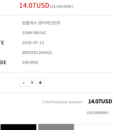
14.07USD
(18,995 KRW )
원쿨잭소 엔터테인먼트
SONY MUSIC
TE
2026-07-13
8803581204421
ODE
S91459C
14.07
USD
Total Purchase Amount:
(
18,995
KRW )