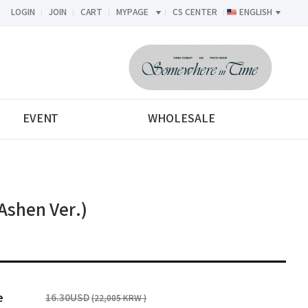
LOGIN
JOIN
CART
MYPAGE
CS CENTER
ENGLISH
<-->
EVENT
WHOLESALE
Ashen Ver.)
e
16.30USD
(22,005 KRW )