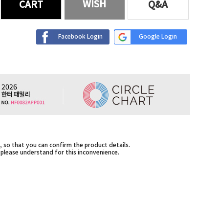
WISH
CART
Q&A
Facebook Login
Google Login
 so that you can confirm the product details.
,please understand for this inconvenience.