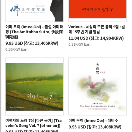
이미 우이 (Imee Ooi) - 불설 아미타
Various - 세상의 모든 음악 9집 : 발
경 (The Amitabha Sutra, 佛說阿
매 15주년 기념 앨범
彌陀經)
11.04 USD
(
참고:
14,904KRW)
9.93 USD
(
참고:
13,406KRW)
0.11KRW Earn
0.10KRW Earn
여행자의 노래 7집 [다른 공기] (Tra
이미 우이 (Imee Ooi) - 대비주
veler's Song Vol. 7 [other air])
9.93 USD
(
참고:
13,406KRW)