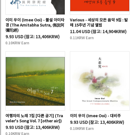
이미 우이 (Imee Ooi) - 불설 아미타
Various - 세상의 모든 음악 9집 : 발
경 (The Amitabha Sutra, 佛說阿
매 15주년 기념 앨범
彌陀經)
11.04 USD
(
참고:
14,904KRW)
9.93 USD
(
참고:
13,406KRW)
0.11KRW Earn
0.10KRW Earn
여행자의 노래 7집 [다른 공기] (Tra
이미 우이 (Imee Ooi) - 대비주
veler's Song Vol. 7 [other air])
9.93 USD
(
참고:
13,406KRW)
9.93 USD
(
참고:
13,406KRW)
0.10KRW Earn
0.10KRW Earn