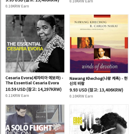
9.93 USD
(
참고:
13,406KRW)
0.10KRW Earn
0.10KRW Earn
Cesaria Evora(세자리아 에보라) -
Nawang Khechog(나왕 케촉) - 헌
The Essential Cesaria Evora
신의 바람
10.59 USD
(
참고:
14,297KRW)
9.93 USD
(
참고:
13,406KRW)
0.11KRW Earn
0.10KRW Earn