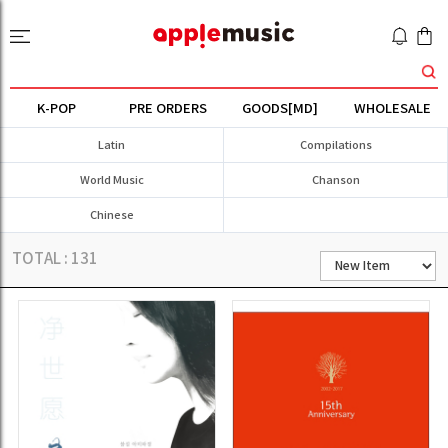
K-POP
PRE ORDERS
GOODS[MD]
WHOLESALE
Latin
Compilations
World Music
Chanson
Chinese
TOTAL :
131