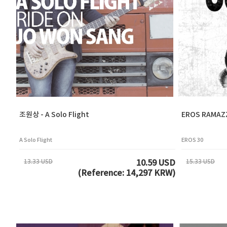
조원상 - A Solo Flight
EROS RAMAZ
A Solo Flight
EROS 30
13.33 USD
15.33 USD
10.59 USD
(Reference: 14,297 KRW)