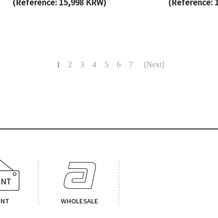
(Reference: 15,998 KRW)
(Reference: 
1
2
3
4
5
6
7
[Next]
ENT
WHOLESALE