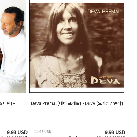
& 미텐) -
Deva Premal (데바 프레말) - DEVA (요가명상음악)
11.48 USD
9.93 USD
9.93 USD