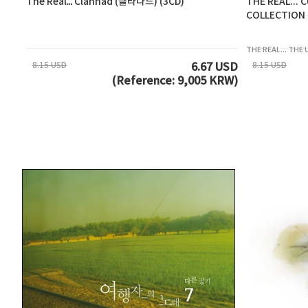
The Real… Clannad (클라나드) (3CD)
THE REAL... 
COLLECTION
THE REAL... TH
8.15 USD
8.15 USD
6.67 USD
(Reference: 9,005 KRW)