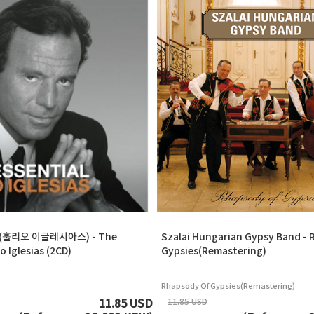
ias(훌리오 이글레시아스) - The
Szalai Hungarian Gypsy Band -
o Iglesias (2CD)
Gypsies(Remastering)
Rhapsody Of Gypsies(Remastering)
11.85 USD
11.85 USD