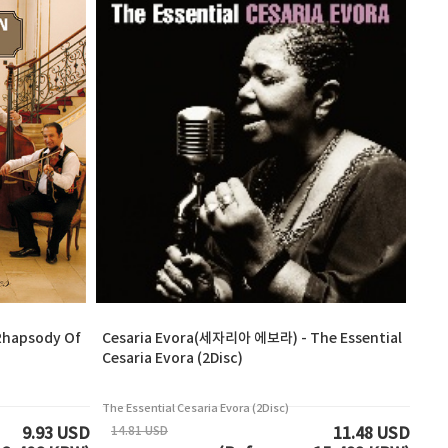
 Rhapsody Of
Cesaria Evora(세자리아 에보라) - The Essential
Cesaria Evora (2Disc)
The Essential Cesaria Evora (2Disc)
14.81 USD
9.93 USD
11.48 USD