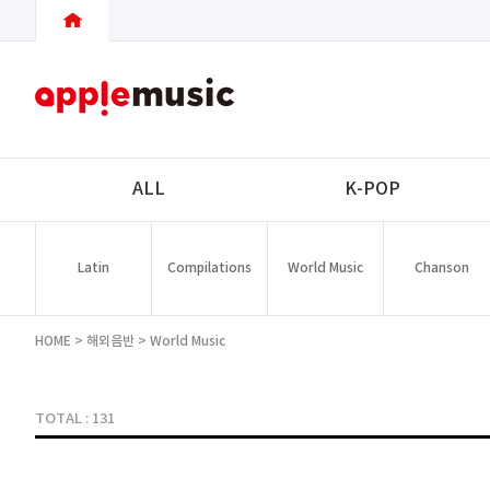
ALL
K-POP
Latin
Compilations
World Music
Chanson
HOME
>
해외음반
>
World Music
TOTAL : 131