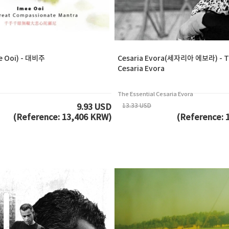
 Ooi) - 대비주
Cesaria Evora(세자리아 에보라) - Th
Cesaria Evora
The Essential Cesaria Evora
13.33 USD
9.93 USD
(Reference: 13,406 KRW)
(Reference: 