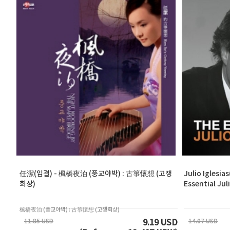
任潔(임결) - 楓橋夜泊 (풍교야박) : 古箏懷想 (고쟁
Julio Igles
회상)
Essential Juli
楓橋夜泊 (풍교야박) : 古箏懷想 (고쟁회상)
11.85 USD
14.07 USD
9.19 USD