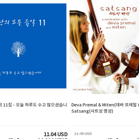
 11집 - 오늘 하루도 수고 많으셨습니
Deva Premal & Miten(데바 프레말 
Satsang(사트상 명상)
11.48 USD
11.04 USD