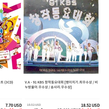
 (3CD)
V.A - 91 KBS 창작동요대회 [팽이치기.최우수상 / 비
누방울아.우수상 / 송사리.우수상]
18.52 USD
7.70 USD
18.52 USD