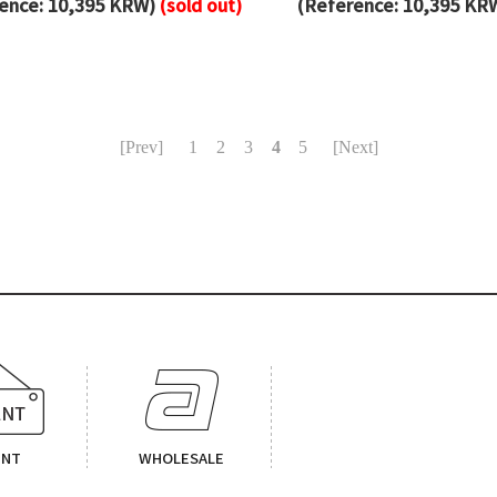
ence: 10,395 KRW)
(sold out)
(Reference: 10,395 KR
[Prev]
1
2
3
4
5
[Next]
ENT
WHOLESALE