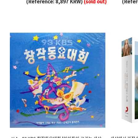
(Reference: 8,897 KRW)
(sold out)
(Refer