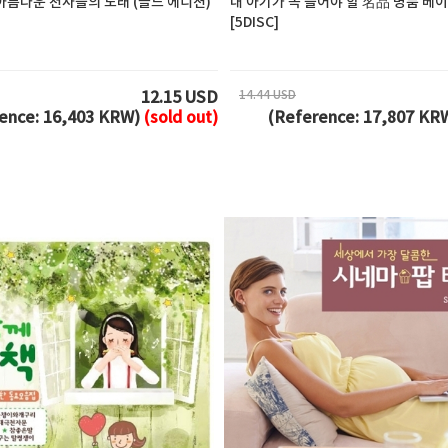
아름다운 천사들의 노래 (골드 에디션)
내 아기가 꼭 들어야 할 名品 명품 베이
[5DISC]
14.44 USD
12.15 USD
ence: 16,403 KRW)
(sold out)
(Reference: 17,807 KR