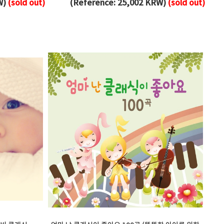
W)
(sold out)
(Reference: 25,002 KRW)
(sold out)