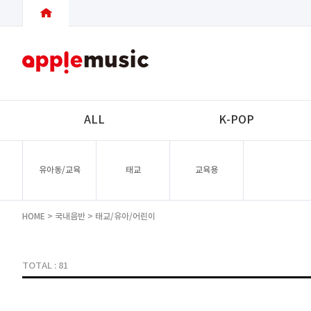
ALL
K-POP
유아동/교육
태교
교육용
HOME
>
국내음반
>
태교/유아/어린이
TOTAL : 81