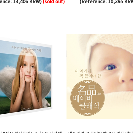
ence: 13,406 KRW)
(sold out)
(Reference: 10,395 KR