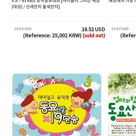
V.A - 93 KBS 창작동요대회 [아이들이 그리는 세상
세상에서 가장 
(대상) / 산새잔치 들새잔치]
18.52 USD
14.07 USD
18.52 USD
(Reference: 25,002 KRW)
(sold out)
(Refer