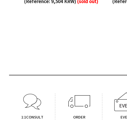
(Reference: 9,504 KRW)
(sold out)
(Refer
1:1CONSULT
ORDER
EV